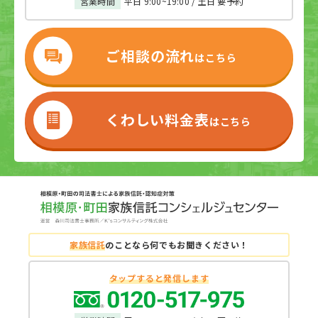
営業時間
平日 9:00~19:00 / 土日 要予約
を作成しても、場合によっては無効になってしま
ないようにみえます。 ということは、家族信託を
じといえるでしょう。 判断能力が低下した後でも
うリスクがあります。 公正証書なら公証役場で公
用いると遺留分トラブルを避けて1人の相続人や
利用できるのは、家庭裁判所へ申立をする「成年
証人がきちんと本人確認と意思確認をして作成す
第三者へ財産を集中できるのでしょうか？ 以下で
ご相談の流れ
後見制度（法定後見）」のみです。 一方で「契約
はこちら
るので、後になって当事者が「誰かが勝手にサイ
詳細をみていきましょう。 従来の考え方 家族信
後、委任者（委託者）の判断能力が低下したと
ンした」と主張するのは難しくなります。 公証人
託と遺留分の関係については、従来から「遺留分
き」の効果が大きく異なります。 財産管理委任契
が内容を確認するので、必要事項を抜かして無効
の対象になる」考え方と「遺留分の対象外とす
約の場合、委任者の判断能力が低下すると利用が
くわしい料金表
はこちら
になることもないでしょう。 より確実に契約内容
る」考え方が対立していました。 遺留分の対象に
難しくなります。 なぜなら、受任者が行動するた
を実現したいなら、公正証書にすべきといえま
ならないとする考え方 家族信託における「信託財
びに委任者による権限委任の証明が必要となるた
す。 トラブルを予防しやすい 家族信託契約を締結
産」は、委託者や受益者の財産とは隔離されて管
めです。 たとえば受任者が不動産を売却する際に
しても、後にさまざまな理由でトラブルにつなが
理されます。 受託者は財産管理をしますが、単に
は委任者の同意が必要ですが、委任者がすでに判
ってしまうケースがあります。 たとえば親が子ど
管理するだけの立場なので財産の所有者ではあり
断能力を失っていると有効な同意ができません。
もに不動産などの高額な資産を信託すると、受託
ません。 このように信託財産が独立して管理され
委任者の判断能力が失われると、財産管理委任契
者以外の親族が不満をもって「契約は無効だ」
家族信託
のことなら
何でもお聞きください！
ることから、家族信託で委託された財産は遺産の
約は事実上使えなくなる可能性が高いといえるで
「実は親の意思ではないのでは？子どもが無理に
範囲に入らず、したがって遺留分侵害額請求の対
しょう。 家族信託の場合には、委託者の判断能力
タップすると発信します
作成させたのでは？」などと言い出す可能性があ
象にもならない、という考え方が有効でした。こ
が低下しても問題なく効力を継続させられます。
ります。委託者と受託者の関係が悪化して、一方
の考え方によると、家族信託を利用して信託財産
受託者が財産管理運用、処分する際に委託者が個