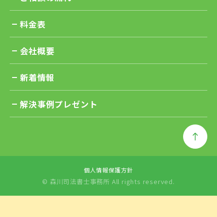
で保管するとどうしても紛失しまうリスクがあり
度を潜脱しようとする家族信託は公序良俗に反し
の違い 不動産を売却する際にも違いが生じます。
ます。 特に家族信託の効果は委託者の死後に継続
て無効」と判断しました。つまり家族信託を設定
料金表
財産管理委任契約における「受任者」が不動産を
するケースも多く、長期間になりがちです。 委託
しても、遺留分侵害額請求を止められないという
売却する際には、委任者が同意しなければなりま
者が認知症になったら自分で適切に管理するのは
ことです。 家族信託を利用しても遺留分侵害額請
会社概要
せん。委任者が認知症になって判断能力を失って
難しくなりますし、死亡したら別の人が契約書を
求を止められない この裁判例により、現在は「家
いると、有効な同意ができず売却が不可能となっ
預かって保管しなければなりません。 このように
族信託によって遺留分侵害額請求を免れることは
新着情報
てしまう可能性が高くなります。 家族信託であれ
長年が経過すると、だんだんと保管がずさんにな
できない」という理解が定着しつつあります。 今
ば、信託契約締結時に不動産の「信託登記」を行
っていずれ契約書が失われるリスクが高くなって
後家族信託を利用するとしても、法定相続人の遺
解決事例プレゼント
って受託者の権限を明らかにします。受託者は単
しまいます。 公正証書にしておけば原本が公証役
留分侵害額請求を避けるのは難しいと考えるべき
独で不動産の売却ができるので、本人の判断能力
場で保管されるので、紛失してしまうリスクはあ
でしょう。 遺留分を侵害する家族信託契約も基本
が低下しているかどうかは問題になりません。 不
りません。 公正証書を作成するデメリット 一方
的には有効 上記のような裁判例からすると「遺留
動産を子どもなどの親族に預けて、将来介護施設
で、公正証書を作成するデメリットもあります。
分を侵害する家族信託契約は無効なのか？」と考
へ入居する際などに売却してもらいたいなら家族
費用がかかる 公正証書を作成するときには費用が
えるかもしれません。 しかしそういった意味では
個人情報保護方針
信託の利用をお勧めします。 死後の効力 財産管理
かかります。 金額は信託財産の価額によって変わ
© 森川司法書士事務所 All rights reserved.
ありません。基本的には、遺留分を侵害する内容
委任契約と家族信託とでは、死後の効力も大きく
ります。 信託財産の価額 作成費用の金額 100万円
の信託契約も有効と考えられます。 たとえば遺言
異なります。 財産管理委任契約は、委任者が死亡
以下 5,000円 100万～200万円以下 7,000円 200
や贈与について考えてみましょう。法律上「遺留
すると終了します。財産の相続方法や移転先、死