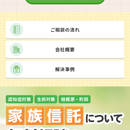
する公文書の1つです。公証人は公務員の1種で、
回は家族信託と遺留分の関係についての法的な考
れるリスクがあります。 また世間での認知度が低
検察官や裁判官、法務局長などの法律の専門家が
え方や遺留分対策の具体的な方法を解説します。
く、公正証書が作成されないケースも多く社会的
職務を行うケースが多数となっています。 公正証
遺留分対策が気になっている方はぜひ参考にして
な信用が不十分といえます。「安全性」は弱い制
書は信用性が高いので、一度作成されたら「無
みてください。 遺留分とは 遺留分とは、兄弟姉
ご相談の流れ
度といえるでしょう。 家族信託とは 家族信託
効」になるケースは少数です。原本が公証役場で
妹以外の法定相続人に認められる最低限度の遺産
は、信頼できる家族や親族に財産を預けて管理運
保管されるので、当事者が保管する場合と異なり
取得割合です。 親などの直系尊属のみが相続人の
用処分してもらう信託契約です。財産管理委任契
会社概要
紛失リスクもありません。 金銭債権について「強
場合には遺産全体の3分の1、それ以外のケースで
約と同様に、不動産や預貯金、株式などを預けて
制執行認諾条項」を入れておけば、義務者が支払
は遺産全体の2分の1の遺留分割合が保障されま
管理してもらえます。たとえば預貯金の入出金、
いをしないときに権利者はすぐに差し押さえがで
解決事例
す。 遺言や生前贈与によって遺留分を侵害する
振り込み、株式の積極的な運用、不動産の管理売
きて便利です。調停や裁判をしなくても財産や債
と、侵害された権利者は侵害者に対し「遺留分侵
却などを任せられます。 財産管理委任契約とは異
権を差し押さえて債権回収できるので、債権者側
害額請求」という金銭請求ができます。 請求の相
なり、行為時における委託者の個別的な同意は不
にとっては大きなメリットとなります。 以上が公
手方となるのは、遺贈を受けた相続人や受遺者、
要です。当初に与えられた権限にもとづいて、受
正証書の基本情報です。 1-2.家族信託と公正証書
認知症対策
生前対策
相模原・町田
生前贈与や死因贈与の受贈者などです。 1人の相
託者が柔軟に対応しやすい制度といえるでしょ
の関係 法律上、「必ず公正証書を作成しなければ
続人に遺産を集中させるなど、あまりに不公平な
う。 財産管理委任契約と家族信託の違い一覧表
ならない契約類型」がいくつかあります。 たとえ
遺言をすると遺留分トラブルが起こる可能性が高
財産管理委任契約と家族信託は似ていますが、異
ば高齢になったときの財産管理に備える「任意後
くなるので、注意しなければなりません。 たとえ
なる制度です。以下で違いをまとめましたので、