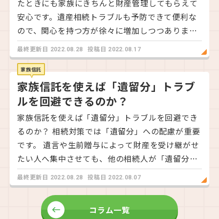
たときにも家族にきちんと財産管理してもらえて
ば体調が悪くなって自分で外へ行くのが難しくな
安心です。遺産相続トラブルも予防できて便利な
った方が、子どもに財産管理を委任して預貯金や
ので、関心を持つ方が徐々に増加しつつありま
自宅不動産などの管理を任せるケースが典型例と
す。 家族信託は「信託契約」という一種の契約な
最終更新日
投稿日
2022.08.28
2022.08.17
なります。 委任事項の具体的な内容は契約によっ
ので、設定するときに「公正証書」を作成できま
て自由に取り決めてかまいません。 ただし受任者
す。果たして家族信託の契約書は公正証書にすべ
家族信託
が金融機関で払い戻しなどを受ける場合には、代
家族信託を使えば「遺留分」トラブ
きなのでしょうか？ 今回は家族信託の契約書を公
理権を証明する必要がありますし、不動産を売却
正証書にするメリットやデメリット、公正証書を
ルを回避できるのか？
する場合にも委任者の同意が必要です。 また受任
作成する方法を解説します。 これから家族信託を
家族信託を使えば「遺留分」トラブルを回避でき
者には委任者が単独で行った行為についての「取
利用してみたい方はぜひ参考にしてみてくださ
るのか？ 相続対策では「遺留分」への配慮が重要
消権」は認められません。 委任者ご本人が悪徳業
い。 家族信託で公正証書は必須ではない 家族信
です。 遺言や生前贈与によって財産を受け継がせ
者にだまされて不利な契約をしても、受任者が契
託を利用するとき、公正証書化は必須ではありま
たい人へ集中させても、他の相続人が「遺留分」
約を取り消して保護することは不可能です。 財産
せん。 自分たちで信託契約を作成し、保管してい
を主張すると目的を達成しにくくなってしまうか
管理委任契約の注意点 財産管理委任契約を利用す
最終更新日
投稿日
2022.08.28
2022.08.07
ても契約自体は有効です。 以下ではそもそも公正
らです。 家族信託を利用したら遺留分トラブルを
る際、受任者の独断による行動や不正に注意して
証書とはどういった書類なのか、みてみましょ
回避できるのでしょうか？ 実は近年、家族信託と
ください。 裁判所などの第三者による監督が及ば
う。 公正証書とは 公正証書とは、公証人が作成
コラム一覧
遺留分についての重要な裁判例も出ています。 今
ないので、不正が行われても誰も気づかず放置さ