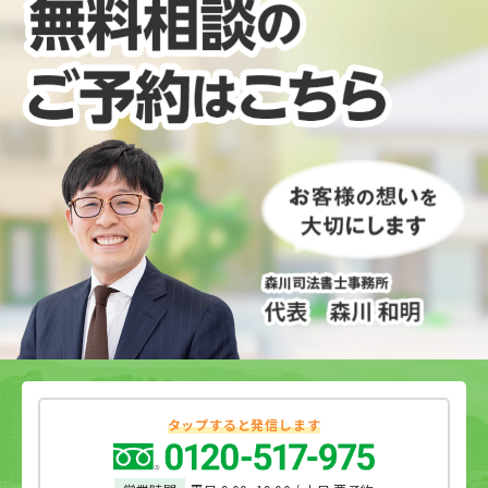
見契約」を利用する場合には、必ず「任意後見契
長男などの特定の相続人に「100%の遺産を集中
ご覧ください。 財産管理委任契約 家族信託 委任
約書」を公正証書にしなければなりません。 一
させたい」と思っても、遺留分が壁となって不可
者（委託者）の判断能力が低下した後も利用でき
方、家族信託の場合には必ずしも公正証書にする
能となる可能性が高いのです。 家族信託と遺留分
るか できない できる 預貯金の管理（入出金、振
必要はありません。委託者と受託者が合意すれば
の関係 遺留分の対象となるのは、以下のような行
り込み、引き落としの設定など） 代理権の証明が
契約は成立します。自分たちで文案を作成し、当
為です。 遺言 遺言によって遺留分を侵害すると、
必要で、金融機関によっては対応してもらえない
事者が納得して署名押印すれば契約書として有効
遺留分侵害額請求の対象になります。 死因贈与 死
ケースがある できる 不動産管理売却 代理権が必
なので、あえて公正証書にしない方も少なくあり
因贈与は死亡を原因とする贈与です。これに対し
要で、本人の判断能力が低下していると売却でき
ません。 公正証書を作成するメリット 家族信託
ても遺留分侵害額請求が行われる可能性がありま
ない できる 死後の効力 ない ある 受任者（受託
の契約を公正証書にすると、どういったメリット
す。 生前贈与 死亡前1年以内の生前贈与は遺留分
者）の判断による柔軟な対応 難しい できる 以下
があるのでしょうか？ 無効になりにくい 自分た
侵害額請求の対象です。ただし当事者が悪意（遺
でそれぞれの項目について詳説します。 委任者
ちだけで契約書を作成すると、さまざまな不備が
留分権利者を害することを知っていた）の場合、
（委託者）の判断能力が低下した後も利用できる
生じる可能性があります。 必要事項を入れなかっ
それ以前の生前贈与も遺留分侵害額請求の対象に
か 財産管理委任契約も家族信託も、「委任者（委
たり余計なことを書いてしまったりするケースも
なる可能性があります。また法定相続人への贈与
託者）が元気なうちに締結」しなければなりませ
よくありますし、いったん署名押印した人が後に
の場合には、相続開始前10年間のものが遺留分侵
ん。委任者や委託者の判断能力が低下してしまっ
タップすると発信します
なって「自分がサインしたものではない」などと
害額請求の対象となります。 上記からすると、遺
たら、有効な契約ができなくなってしまうためで
言い出す可能性もあるでしょう。せっかく契約書
留分侵害額請求の対象に「家族信託」は入ってい
す。この点では財産管理委任契約も家族信託も同