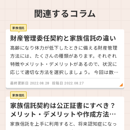
関連するコラム
家族信託
財産管理委任契約と家族信託の違い
高齢になり体力が低下したときに備える財産管理
方法には、たくさんの種類があります。それぞれ
特徴やメリット・デメリットがあるので、状況に
応じて適切な方法を選択しましょう。 今回は数あ
る財産管理のスキームのうち「財産管理委任契
最終更新日
投稿日
2022.08.28
2022.08.27
約」と「家族信託」とその違いをご紹介します。
親が高齢になってきて心配している方、ご自身が
家族信託
家族信託契約は公正証書にすべき？
高齢になって財産管理に不安をおぼえている方
は、是非参考にしてみてください。 財産管理委任
メリット・デメリットや作成方法を
契約とは 財産管理委任契約とは、預貯金や不動産
専門家が解説
家族信託を上手に利用すると、将来認知症になっ
などの財産管理を他者へ任せる契約です。 たとえ