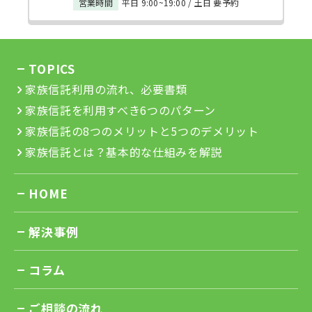
が契約書を破り捨ててしまうケースもあるでしょ
営業時間
平日 9:00~19:00 / 土日 要予約
にしておけば、法定相続人からの遺留分侵害額請
別に同意する必要はありません。 預貯金の管理に
う。 公正証書が作成されていれば周囲の親族も
求を避けて1人に遺産を集中させることができま
ついての違い 財産管理委任契約と家族信託では、
「親の意思に反して作成された」とは言いにくく
す。 遺留分の対象になるという考え方 一方で、家
預貯金管理方法についての取り扱いも異なるケー
なりますし、原本が公証役場で保管されるので破
TOPICS
族信託を利用すれば遺留分侵害額請求を免れるの
スがあります。 財産管理委任契約によって預貯金
棄されたり隠されたりするリスクもありません。
は不合理であり、信託財産に含めるべきという考
家族信託利用の流れ、必要書類
の管理や運用を受任した場合、受任者は金融機関
公正証書にはトラブルを予防しやすいメリットが
え方もありました。 東京地裁平成30年9月12日の
家族信託を利用すべき6つのパターン
へ行って代理権を証明し、入出金や振り込みなど
あります。 証明力が高い 家族信託契約を締結して
判決内容 このように両説が対立していたところ、
家族信託の8つのメリットと5つのデメリット
をする必要があります。 しかし財産管理委任契約
も、将来トラブルが発生したら裁判が起こる可能
平成30年9月12日に東京地裁で非常に重要な判決
家族信託とは？基本的な仕組みを解説
の世間的な認知度や信用性が低いこともあり、金
性はあります。 そんなとき、自分たちで作成した
が下されました。 このケースでは、委託者（被相
融機関によっては受任者による預金操作を認めな
契約書しかなかったら無効や取消原因が認められ
続人）が長男への相続を回避するために家族信託
いケースも少なくありません。 そうなったら預貯
HOME
て家族信託の効果が認められないかもしれませ
を設定しました。長男には「収益を得られない物
金管理を委任する意味がなくなってしまうでしょ
ん。 一方で、公正証書は証明力の高い「証拠」と
件」に関する受益権を設定することにより、見か
う。 家族信託であれば、「信託口口座」という専
解決事例
なるため、提出すれば有効性が認められる可能性
けの受益権のみを与えて実際の経済的な価値を与
門の口座を作って管理するので、金融機関に取引
が高くなるでしょう。 公正証書には高い証明力が
えないようにしたのです。 長男は「このような信
コラム
操作を拒否されるリスクはありません。 より確実
認められるメリットもあります。 紛失リスクがな
託契約は公序良俗に反し無効」と主張して、裁判
に財産管理を委託したいなら、家族信託を利用す
い せっかく家族信託の契約書を作成しても、自分
を起こしました。 結論として裁判所は「遺留分制
ご相談の流れ
べきといえるでしょう。 不動産管理売却について